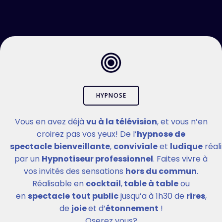
HYPNOSE
Vous en avez déjà
vu à la télévision
, et vous n’en
croirez pas vos yeux! De l’
hypnose de
spectacle
bienveillante
,
conviviale
et
ludique
réal
par un
Hypnotiseur professionnel
. Faites vivre à
vos invités des sensations
hors du commun
.
Réalisable en
cocktail
,
table à table
ou
en
spectacle
tout public
jusqu’a à 1h30 de
rires
,
de
joie
et d’
étonnement
!
Oserez vous?