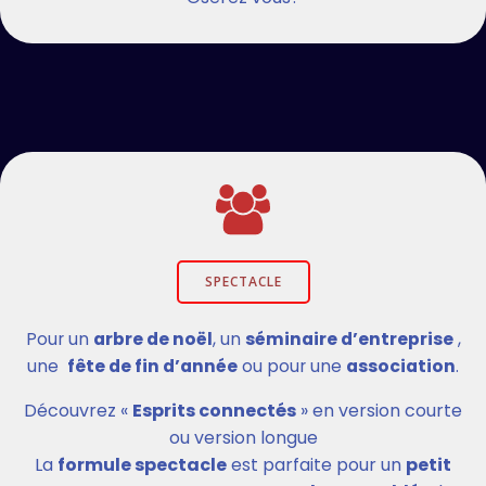
SPECTACLE
Pour un
arbre de noël
, un
séminaire d’entreprise
,
une
fête de fin d’année
ou pour une
association
.
Découvrez «
Esprits connectés
» en version courte
ou version longue
La
formule spectacle
est parfaite pour un
petit